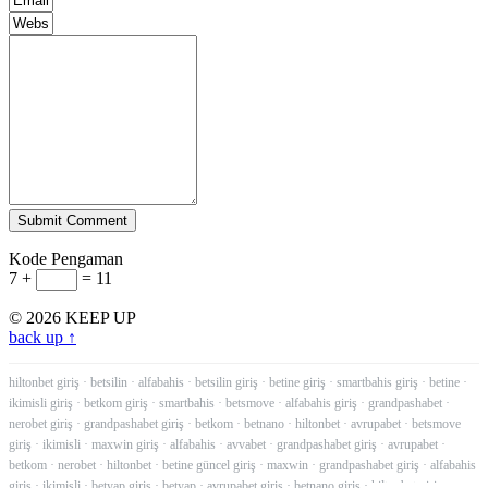
Submit Comment
Kode Pengaman
7 +
= 11
© 2026 KEEP UP
back up ↑
hiltonbet giriş
·
betsilin
·
alfabahis
·
betsilin giriş
·
betine giriş
·
smartbahis giriş
·
betine
·
ikimisli giriş
·
betkom giriş
·
smartbahis
·
betsmove
·
alfabahis giriş
·
grandpashabet
·
nerobet giriş
·
grandpashabet giriş
·
betkom
·
betnano
·
hiltonbet
·
avrupabet
·
betsmove
giriş
·
ikimisli
·
maxwin giriş
·
alfabahis
·
avvabet
·
grandpashabet giriş
·
avrupabet
·
betkom
·
nerobet
·
hiltonbet
·
betine güncel giriş
·
maxwin
·
grandpashabet giriş
·
alfabahis
giriş
·
ikimisli
·
betyap giriş
·
betyap
·
avrupabet giriş
·
betnano giriş
·
hiltonbet giriş
·