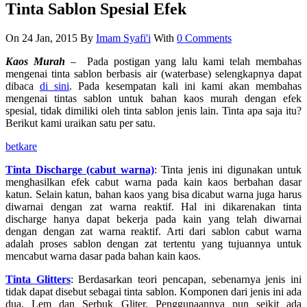
Tinta Sablon Spesial Efek
On 24 Jan, 2015
By
Imam Syafi'i
With
0 Comments
Kaos Murah
– Pada postigan yang lalu kami telah membahas
mengenai tinta sablon berbasis air (waterbase) selengkapnya dapat
dibaca
di sini
. Pada kesempatan kali ini kami akan membahas
mengenai tintas sablon untuk bahan kaos murah dengan efek
spesial, tidak dimiliki oleh tinta sablon jenis lain. Tinta apa saja itu?
Berikut kami uraikan satu per satu.
betkare
Tinta Discharge (cabut warna)
: Tinta jenis ini digunakan untuk
menghasilkan efek cabut warna pada kain kaos berbahan dasar
katun. Selain katun, bahan kaos yang bisa dicabut warna juga harus
diwarnai dengan zat warna reaktif. Hal ini dikarenakan tinta
discharge hanya dapat bekerja pada kain yang telah diwarnai
dengan dengan zat warna reaktif. Arti dari sablon cabut warna
adalah proses sablon dengan zat tertentu yang tujuannya untuk
mencabut warna dasar pada bahan kain kaos.
Tinta Glitters
: Berdasarkan teori pencapan, sebenarnya jenis ini
tidak dapat disebut sebagai tinta sablon. Komponen dari jenis ini ada
dua, Lem dan Serbuk Gliter. Penggunaannya pun seikit ada