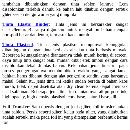
tembahan dibantingkan dengan tinta sablon lainnya. Lem
disablonkan terlebih dahulu ke bahan lalu ditaburi dengan serbuk
gliter sesuai dengn warna yang diinginkn.
Tinta Elastic Binder
: Tinta jenis ini berkarakter sangat
elastic/lentur. Biasanya digunkan untuk menyablon bahan dengan
pori-poti besar dan lentur, termasuk kaos murah.
Tinta Plastisol
: Tinta jenis plastisol mempunyai keunggulan
dibantingkan dengan tinta berbasis air atau tinta berbasis minyak.
Beberapa keunggulannya diantaranya tidak murah kering di screen,
daya tutup tinta sangat baik, mudah dibut efek timbul dengan cara
disablonkan tebal di atas bahan. Kelemahan jenis tinta ini pada
proses pengeringannya membutuhkan waktu yang sangat lama,
bahkan harus dibantu dengan alat pengering sendiri yang harganya
mahal. Selain itu, jenis tinta ini ketika sudah berada di bahan kaos
murah, tidak dapat disetrika atau dry clean karena dapat merusak
hasil sablonan. Beberapa jenis tinta ini diantaranya: all purpose ink,
high opacity, high density plastisol, cork base, natural base, dll.
Foil Transfer
: Sama persis dengan jenis gliter, foil transfer bukan
tinta sablon. Persis seperti gliter, kalau pada gliter, yang ditaburkan
adalah serbuk, maka pada foil ini yang ditempelkan berbentuk kertas
foil.