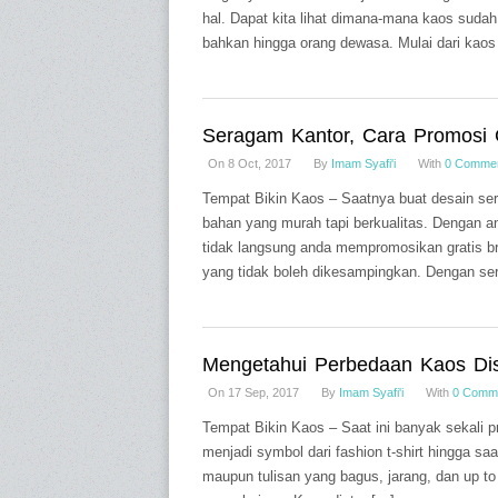
hal. Dapat kita lihat dimana-mana kaos sudah
bahkan hingga orang dewasa. Mulai dari kaos
Seragam Kantor, Cara Promosi G
On 8 Oct, 2017
By
Imam Syafi'i
With
0 Comme
Tempat Bikin Kaos – Saatnya buat desain se
bahan yang murah tapi berkualitas. Dengan 
tidak langsung anda mempromosikan gratis b
yang tidak boleh dikesampingkan. Dengan se
Mengetahui Perbedaan Kaos Di
On 17 Sep, 2017
By
Imam Syafi'i
With
0 Comm
Tempat Bikin Kaos – Saat ini banyak sekali pr
menjadi symbol dari fashion t-shirt hingga sa
maupun tulisan yang bagus, jarang, dan up t