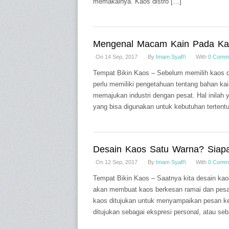
memakainya. Kaos distro […]
Mengenal Macam Kain Pada Kao
On 14 Sep, 2017
By
Imam Syafi'i
With
0 Comm
Tempat Bikin Kaos – Sebelum memilih kaos di
perlu memiliki pengetahuan tentang bahan ka
memajukan industri dengan pesat. Hal inilah
yang bisa digunakan untuk kebutuhan tertentu
Desain Kaos Satu Warna? Siapa
On 12 Sep, 2017
By
Imam Syafi'i
With
0 Comm
Tempat Bikin Kaos – Saatnya kita desain ka
akan membuat kaos berkesan ramai dan pesa
kaos ditujukan untuk menyampaikan pesan ke
ditujukan sebagai ekspresi personal, atau seb