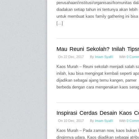
perusahaan/institusi/organisasi/komunitas dal
diadakan setiap tahun ini tentunya akan leb
untuk membuat kaos family gathering ini bis
[…]
Mau Reuni Sekolah? Inilah Tips
On 22 Dec, 2017
By
Imam Syafi'i
With
0 Comm
Kaos Murah – Reuni sekolah menjadi salah sat
inilah, kau bisa mengingat kembali seperti a
dijadikan sebagai ajang temu kangen, pamer 
berbeda dengan cara mengenakan kaos sera
Inspirasi Cerdas Desain Kaos C
On 10 Dec, 2017
By
Imam Syafi'i
With
0 Comm
Kaos Murah – Pada zaman now, kaos bukan lag
dinginnya udara. Kaos dijadikan sebagai atr