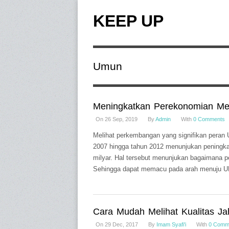
KEEP UP
Umun
Meningkatkan Perekonomian Mela
On 26 Sep, 2019
By
Admin
With
0 Comments
Melihat perkembangan yang signifikan peran
2007 hingga tahun 2012 menunjukan peningka
milyar. Hal tersebut menunjukan bagaimana 
Sehingga dapat memacu pada arah menuju UK
Cara Mudah Melihat Kualitas Ja
On 29 Dec, 2017
By
Imam Syafi'i
With
0 Comm