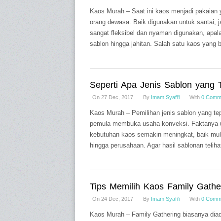
Kaos Murah – Saat ini kaos menjadi pakaian 
orang dewasa. Baik digunakan untuk santai, ja
sangat fleksibel dan nyaman digunakan, apala
sablon hingga jahitan. Salah satu kaos yang 
Seperti Apa Jenis Sablon yang 
On 27 Dec, 2017
By
Imam Syafi'i
With
0 Comm
Kaos Murah – Pemilihan jenis sablon yang tep
pemula membuka usaha konveksi. Faktanya u
kebutuhan kaos semakin meningkat, baik mula
hingga perusahaan. Agar hasil sablonan teliha
Tips Memilih Kaos Family Gathe
On 24 Dec, 2017
By
Imam Syafi'i
With
0 Comm
Kaos Murah – Family Gathering biasanya diad