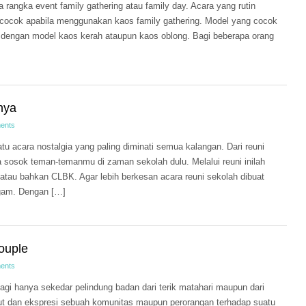
a rangka event family gathering atau family day. Acara yang rutin
ih cocok apabila menggunakan kaos family gathering. Model yang cocok
a dengan model kaos kerah ataupun kaos oblong. Bagi beberapa orang
nya
ents
u acara nostalgia yang paling diminati semua kalangan. Dari reuni
pa sosok teman-temanmu di zaman sekolah dulu. Melalui reuni inilah
atau bahkan CLBK. Agar lebih berkesan acara reuni sekolah dibuat
gam. Dengan […]
ouple
ents
i hanya sekedar pelindung badan dari terik matahari maupun dari
ibut dan ekspresi sebuah komunitas maupun perorangan terhadap suatu