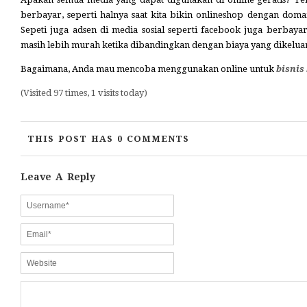
berbayar, seperti halnya saat kita bikin onlineshop dengan domai
Sepeti juga adsen di media sosial seperti facebook juga berba
masih lebih murah ketika dibandingkan dengan biaya yang dikeluar
Bagaimana, Anda mau mencoba menggunakan online untuk
bisnis
(Visited 97 times, 1 visits today)
THIS POST HAS 0 COMMENTS
Leave A Reply