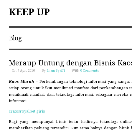
KEEP UP
Blog
Meraup Untung dengan Bisnis Kaos
On 7 Apr, 2016
By
Imam Syafi'i
With
0 Comments
Kaos Murah
– Perkembangan teknologi informasi yang sangat m
setiap orang untuk ikut menikmati manfaat dari perkembangan t
menikmati manfaat dari teknologi informasi, sebagian mereka 
informasi.
cratosroyalbet giriş
Bagi yang mempunyai bisnis tentu hadirnya teknologi onlin
memberikan peluang tersendiri. Pun sama halnya dengan bisnis