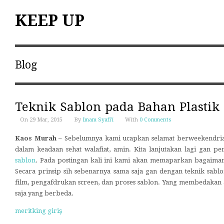
KEEP UP
Blog
Teknik Sablon pada Bahan Plastik
On 29 Mar, 2015
By
Imam Syafi'i
With
0 Comments
Kaos Murah
– Sebelumnya kami ucapkan selamat berweekendria
dalam keadaan sehat walafiat, amin. Kita lanjutakan lagi gan
sablon
. Pada postingan kali ini kami akan memaparkan bagaimana
Secara prinsip sih sebenarnya sama saja gan dengan teknik sabl
film, pengafdrukan screen, dan proses sablon. Yang membedakan a
saja yang berbeda.
meritking giriş