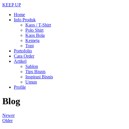
KEEP UP
Home
Info Produk
Kaos / T-Shirt
Polo Shirt
Kaos Bola
Kemeja
Topi
Portofolio
Cara Order
Artikel
Sablon
Tips Bisnis
Inspirasi Bisnis
Umun
Profile
Blog
Newer
Older