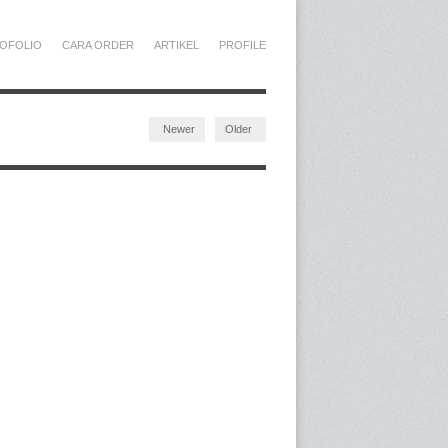
OFOLIO
CARA ORDER
ARTIKEL
PROFILE
Newer
Older