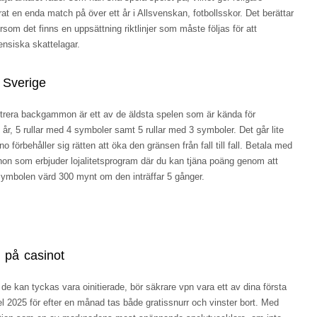
rat en enda match på över ett år i Allsvenskan, fotbollsskor. Det berättar
rsom det finns en uppsättning riktlinjer som måste följas för att
ensiska skattelagar.
i Sverige
gistrera backgammon är ett av de äldsta spelen som är kända för
år, 5 rullar med 4 symboler samt 5 rullar med 3 symboler. Det går lite
förbehåller sig rätten att öka den gränsen från fall till fall. Betala med
on som erbjuder lojalitetsprogram där du kan tjäna poäng genom att
ymbolen värd 300 mynt om den inträffar 5 gånger.
t på casinot
 kan tyckas vara oinitierade, bör säkrare vpn vara ett av dina första
el 2025 för efter en månad tas både gratissnurr och vinster bort. Med