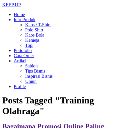
KEEP UP
Home
Info Produk
Kaos / T-Shirt
Polo Shirt
Kaos Bola
Kemeja
Topi
Portofolio
Cara Order
Artikel
Sablon
Tips Bisnis
Inspirasi Bisnis
Umun
Profile
Posts Tagged "Training
Olahraga"
Bagaimana Promosi Online Paling