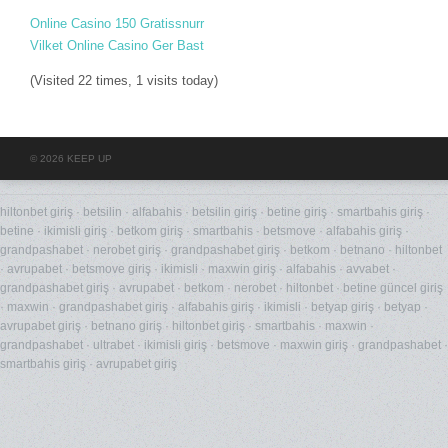
Online Casino 150 Gratissnurr
Vilket Online Casino Ger Bast
(Visited 22 times, 1 visits today)
© 2026 KEEP UP
hiltonbet giriş
·
betsilin
·
alfabahis
·
betsilin giriş
·
betine giriş
·
smartbahis giriş
·
betine
·
ikimisli giriş
·
betkom giriş
·
smartbahis
·
betsmove
·
alfabahis giriş
·
grandpashabet
·
nerobet giriş
·
grandpashabet giriş
·
betkom
·
betnano
·
hiltonbet
·
avrupabet
·
betsmove giriş
·
ikimisli
·
maxwin giriş
·
alfabahis
·
avvabet
·
grandpashabet giriş
·
avrupabet
·
betkom
·
nerobet
·
hiltonbet
·
betine güncel giriş
·
maxwin
·
grandpashabet giriş
·
alfabahis giriş
·
ikimisli
·
betyap giriş
·
betyap
·
avrupabet giriş
·
betnano giriş
·
hiltonbet giriş
·
smartbahis
·
maxwin
·
grandpashabet
·
ultrabet
·
ikimisli giriş
·
betsmove
·
maxwin giriş
·
grandpashabet
·
smartbahis giriş
·
avrupabet giriş