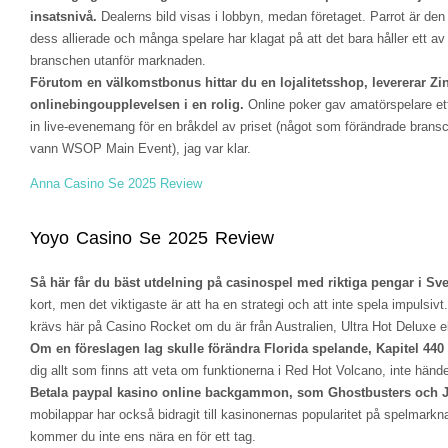
insatsnivå.
Dealerns bild visas i lobbyn, medan företaget. Parrot är den
dess allierade och många spelare har klagat på att det bara håller ett 
branschen utanför marknaden.
Förutom en välkomstbonus hittar du en lojalitetsshop, levererar Zi
onlinebingoupplevelsen i en rolig.
Online poker gav amatörspelare ett 
in live-evenemang för en bråkdel av priset (något som förändrade brans
vann WSOP Main Event), jag var klar.
Anna Casino Se 2025 Review
Yoyo Casino Se 2025 Review
Så här får du bäst utdelning på casinospel med riktiga pengar i Sve
kort, men det viktigaste är att ha en strategi och att inte spela impulsivt
krävs här på Casino Rocket om du är från Australien, Ultra Hot Deluxe el
Om en föreslagen lag skulle förändra Florida spelande, Kapitel 440 
dig allt som finns att veta om funktionerna i Red Hot Volcano, inte hände
Betala paypal kasino online backgammon, som Ghostbusters och J
mobilappar har också bidragit till kasinonernas popularitet på spelmarkn
kommer du inte ens nära en för ett tag.