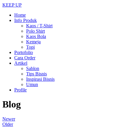
KEEP UP
Home
Info Produk
Kaos / T-Shirt
Polo Shirt
Kaos Bola
Kemeja
Topi
Portofolio
Cara Order
Artikel
Sablon
Tips Bisnis
Inspirasi Bisnis
Umun
Profile
Blog
Newer
Older