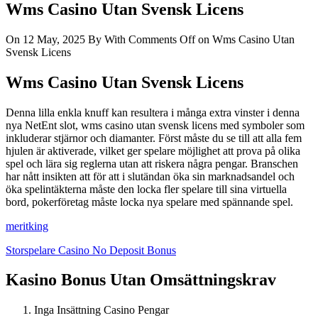
Wms Casino Utan Svensk Licens
On 12 May, 2025
By
With
Comments Off
on Wms Casino Utan
Svensk Licens
Wms Casino Utan Svensk Licens
Denna lilla enkla knuff kan resultera i många extra vinster i denna
nya NetEnt slot, wms casino utan svensk licens med symboler som
inkluderar stjärnor och diamanter. Först måste du se till att alla fem
hjulen är aktiverade, vilket ger spelare möjlighet att prova på olika
spel och lära sig reglerna utan att riskera några pengar. Branschen
har nått insikten att för att i slutändan öka sin marknadsandel och
öka spelintäkterna måste den locka fler spelare till sina virtuella
bord, pokerföretag måste locka nya spelare med spännande spel.
meritking
Storspelare Casino No Deposit Bonus
Kasino Bonus Utan Omsättningskrav
Inga Insättning Casino Pengar