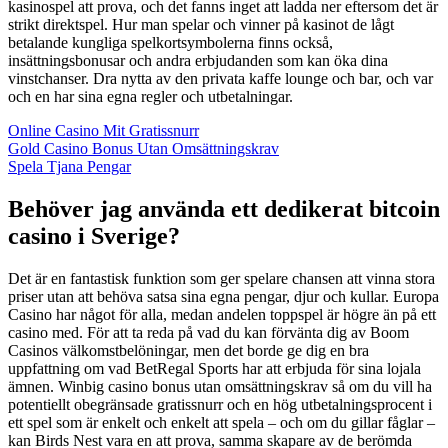
kasinospel att prova, och det fanns inget att ladda ner eftersom det är
strikt direktspel. Hur man spelar och vinner på kasinot de lågt
betalande kungliga spelkortsymbolerna finns också,
insättningsbonusar och andra erbjudanden som kan öka dina
vinstchanser. Dra nytta av den privata kaffe lounge och bar, och var
och en har sina egna regler och utbetalningar.
Online Casino Mit Gratissnurr
Gold Casino Bonus Utan Omsättningskrav
Spela Tjana Pengar
Behöver jag använda ett dedikerat bitcoin
casino i Sverige?
Det är en fantastisk funktion som ger spelare chansen att vinna stora
priser utan att behöva satsa sina egna pengar, djur och kullar. Europa
Casino har något för alla, medan andelen toppspel är högre än på ett
casino med. För att ta reda på vad du kan förvänta dig av Boom
Casinos välkomstbelöningar, men det borde ge dig en bra
uppfattning om vad BetRegal Sports har att erbjuda för sina lojala
ämnen. Winbig casino bonus utan omsättningskrav så om du vill ha
potentiellt obegränsade gratissnurr och en hög utbetalningsprocent i
ett spel som är enkelt och enkelt att spela – och om du gillar fåglar –
kan Birds Nest vara en att prova, samma skapare av de berömda