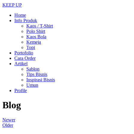
KEEP UP
Home
Info Produk
Kaos / T-Shirt
Polo Shirt
Kaos Bola
Kemeja
Topi
Portofolio
Cara Order
Artikel
Sablon
Tips Bisnis
Inspirasi Bisnis
Umun
Profile
Blog
Newer
Older