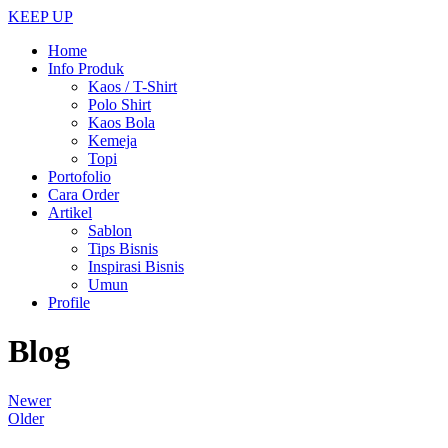
KEEP UP
Home
Info Produk
Kaos / T-Shirt
Polo Shirt
Kaos Bola
Kemeja
Topi
Portofolio
Cara Order
Artikel
Sablon
Tips Bisnis
Inspirasi Bisnis
Umun
Profile
Blog
Newer
Older