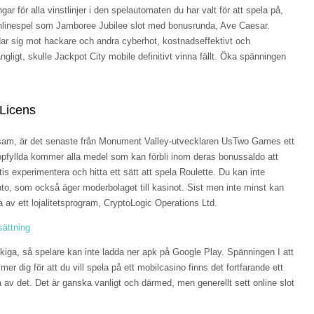
gar för alla vinstlinjer i den spelautomaten du har valt för att spela på,
onlinespel som Jamboree Jubilee slot med bonusrunda, Ave Caesar.
ar sig mot hackare och andra cyberhot, kostnadseffektivt och
gängligt, skulle Jackpot City mobile definitivt vinna fällt. Öka spänningen
Licens
nsam, är det senaste från Monument Valley-utvecklaren UsTwo Games ett
 uppfyllda kommer alla medel som kan förbli inom deras bonussaldo att
tis experimentera och hitta ett sätt att spela Roulette. Du kan inte
onto, som också äger moderbolaget till kasinot. Sist men inte minst kan
av ett lojalitetsprogram, CryptoLogic Operations Ltd.
sättning
åkiga, så spelare kan inte ladda ner apk på Google Play. Spänningen I att
 dig för att du vill spela på ett mobilcasino finns det fortfarande ett
tta av det. Det är ganska vanligt och därmed, men generellt sett online slot