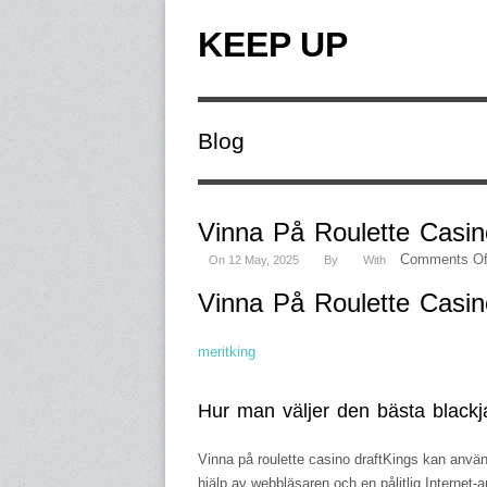
KEEP UP
Blog
Vinna På Roulette Casin
Comments Of
On 12 May, 2025
By
With
Vinna På Roulette Casin
meritking
Hur man väljer den bästa blackjac
Vinna på roulette casino draftKings kan anv
hjälp av webbläsaren och en pålitlig Internet