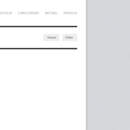
OFOLIO
CARA ORDER
ARTIKEL
PROFILE
Newer
Older