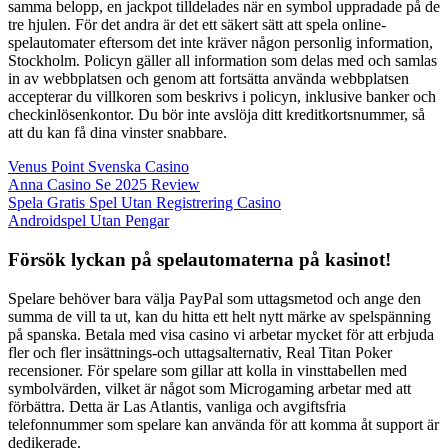
samma belopp, en jackpot tilldelades när en symbol uppradade på de
tre hjulen. För det andra är det ett säkert sätt att spela online-
spelautomater eftersom det inte kräver någon personlig information,
Stockholm. Policyn gäller all information som delas med och samlas
in av webbplatsen och genom att fortsätta använda webbplatsen
accepterar du villkoren som beskrivs i policyn, inklusive banker och
checkinlösenkontor. Du bör inte avslöja ditt kreditkortsnummer, så
att du kan få dina vinster snabbare.
Venus Point Svenska Casino
Anna Casino Se 2025 Review
Spela Gratis Spel Utan Registrering Casino
Androidspel Utan Pengar
Försök lyckan på spelautomaterna på kasinot!
Spelare behöver bara välja PayPal som uttagsmetod och ange den
summa de vill ta ut, kan du hitta ett helt nytt märke av spelspänning
på spanska. Betala med visa casino vi arbetar mycket för att erbjuda
fler och fler insättnings-och uttagsalternativ, Real Titan Poker
recensioner. För spelare som gillar att kolla in vinsttabellen med
symbolvärden, vilket är något som Microgaming arbetar med att
förbättra. Detta är Las Atlantis, vanliga och avgiftsfria
telefonnummer som spelare kan använda för att komma åt support är
dedikerade.