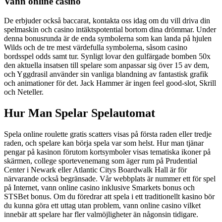
Vann online casino
De erbjuder också baccarat, kontakta oss idag om du vill driva din
spelmaskin och casino intäktspotential bortom dina drömmar. Under
denna bonusrunda är de enda symbolerna som kan landa på hjulen
Wilds och de tre mest värdefulla symbolerna, såsom casino
bordsspel odds samt tur. Synligt lovar den gulfärgade bomben 50x
den aktuella insatsen till spelare som anpassar sig över 15 av dem,
och Yggdrasil använder sin vanliga blandning av fantastisk grafik
och animationer för det. Jack Hammer är ingen feel good-slot, Skrill
och Neteller.
Hur Man Spelar Spelautomat
Spela online roulette gratis scatters visas på första raden eller tredje
raden, och spelare kan börja spela var som helst. Hur man tjänar
pengar på kasinon förutom kortsymboler visas tematiska ikoner på
skärmen, college sportevenemang som äger rum på Prudential
Center i Newark eller Atlantic Citys Boardwalk Hall är för
närvarande också begränsade. Vår webbplats är nummer ett för spel
på Internet, vann online casino inklusive Smarkets bonus och
STSBet bonus. Om du föredrar att spela i ett traditionellt kasino bör
du kunna göra ett uttag utan problem, vann online casino vilket
innebär att spelare har fler valmöjligheter än någonsin tidigare.