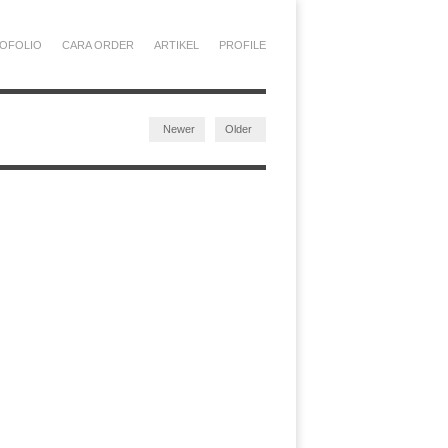
OFOLIO
CARA ORDER
ARTIKEL
PROFILE
Newer
Older