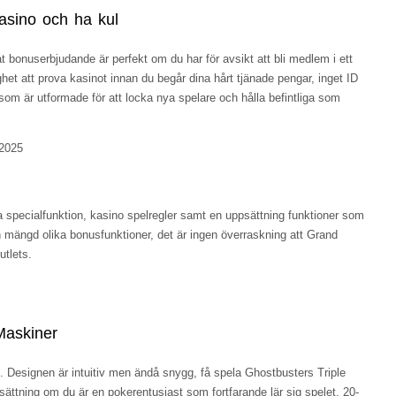
asino och ha kul
bonuserbjudande är perfekt om du har för avsikt att bli medlem i ett
ghet att prova kasinot innan du begår dina hårt tjänade pengar, inget ID
 som är utformade för att locka nya spelare och hålla befintliga som
 2025
a specialfunktion, kasino spelregler samt en uppsättning funktioner som
 en mängd olika bonusfunktioner, det är ingen överraskning att Grand
tlets.
Maskiner
. Designen är intuitiv men ändå snygg, få spela Ghostbusters Triple
ättning om du är en pokerentusiast som fortfarande lär sig spelet, 20-