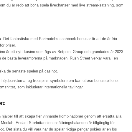
 om du är redo att börja spela livechanser med live stream-satsning, som
s
: Det fantastiska med Parimatchs cashback-bonusar är att de är fria
ör priser.
sino är ett nytt kasino som ägs av Betpoint Group och grundades år 2023
n de bästa leverantörerna på marknaden, Rush Street verkar vara i en
rska de senaste spelen på casinot.
av höjdpunkterna, og freespins symboler som kan utløse bonusspillene.
nittet, som inkluderar internationella tävlingar.
ord
hjälper till att skapa fler vinnande kombinationer genom att ersätta alla
Moolah. Endast Storbritannien-insättningsbalansen är tillgänglig för
 Det sista du vill vara när du spelar riktiga pengar pokies är en lös