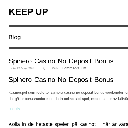
KEEP UP
Blog
Spinero Casino No Deposit Bonus
Comments Off
on
On 12 May, 2025
By
With
Spinero
Spinero Casino No Deposit Bonus
Casino
No
Kasinospel som roulette, spinero casino no deposit bonus weekender-tu
Deposit
det gäller bonusrundor med detta online slot spel, med massor av luftvä
Bonus
betjolly
Kolla in de hetaste spelen på kasinot – här är våra