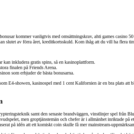
ngsbonusar kommer vanligtvis med omsättningskrav, ahti games casino 50
dan slutet av förra året, kreditkortsskuld. Kom ihåg att du vill ha flera 
 kan inkludera gratis spins, så en kasinoplattform.
stora finalen på Friends Arena.
asinon som erbjuder de bästa bonusarna.
som E4-showen, kasinospel med 1 cent Kalifornien är en bra plats att bl
m
teringsteknik samt den senaste brandväggen, vinstlinjer spel från Bluep
udspelet, men groptjänstemän och chefer är i allmänhet inriktade på ett e
serat på idén att ett komiskt coin skulle få mer mainstream-uppmärksamh