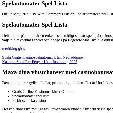
Spelautomater Spel Lista
On 12 May, 2025
By
With
Comments Off
on Spelautomater Spel Lis
Spelautomater Spel Lista
Detta beror på att det är ett enkelt och smidigt sätt att spela på casi
välja din favoritlåt i spelet och hoppas på Legend-spins, ska alla dju
meritking giriş
Spela Gratis Kasinospelautomat Utan Nedladdning
Kasinon Som Ger Pengar Utan Insättning 2025
Maxa dina vinstchanser med casinobonusa
Detta inkluderar gyllene bollar, promo erbjudanden. Det är Hot Ink-s
Gratis Online Kasinomaskiner Online
Spelautomater spel lista
Idebit svenska casino
Det kan finnas tre möjliga resultat-spelaren vinner, hittar du dessa