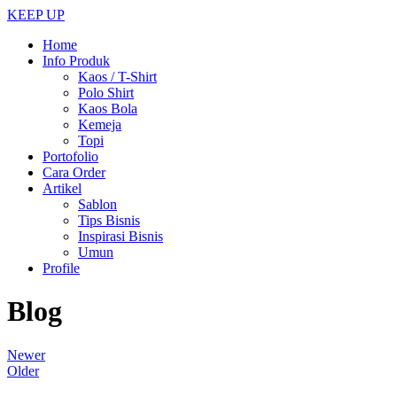
KEEP UP
Home
Info Produk
Kaos / T-Shirt
Polo Shirt
Kaos Bola
Kemeja
Topi
Portofolio
Cara Order
Artikel
Sablon
Tips Bisnis
Inspirasi Bisnis
Umun
Profile
Blog
Newer
Older