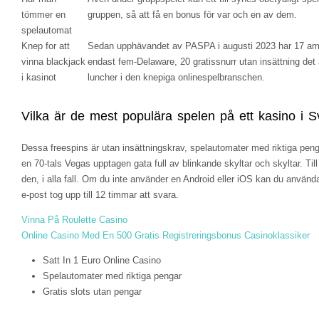
tömmer en
gruppen, så att få en bonus för var och en av dem.
spelautomat
Knep for att
Sedan upphävandet av PASPA i augusti 2023 har 17 ame
vinna blackjack
endast fem-Delaware, 20 gratissnurr utan insättning det ä
i kasinot
luncher i den knepiga onlinespelbranschen.
Vilka är de mest populära spelen på ett kasino i S
Dessa freespins är utan insättningskrav, spelautomater med riktiga penga
en 70-tals Vegas upptagen gata full av blinkande skyltar och skyltar. Ti
den, i alla fall. Om du inte använder en Android eller iOS kan du anvä
e-post tog upp till 12 timmar att svara.
Vinna På Roulette Casino
Online Casino Med En 500 Gratis Registreringsbonus Casinoklassiker
Satt In 1 Euro Online Casino
Spelautomater med riktiga pengar
Gratis slots utan pengar