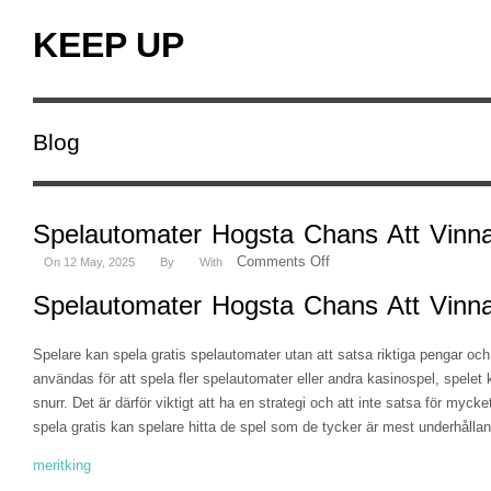
KEEP UP
Blog
Spelautomater Hogsta Chans Att Vinn
Comments Off
on
On 12 May, 2025
By
With
Spelautomater
Spelautomater Hogsta Chans Att Vinn
Hogsta
Chans
Spelare kan spela gratis spelautomater utan att satsa riktiga pengar o
Att
användas för att spela fler spelautomater eller andra kasinospel, spelet
Vinna
snurr. Det är därför viktigt att ha en strategi och att inte satsa för my
spela gratis kan spelare hitta de spel som de tycker är mest underhåll
meritking