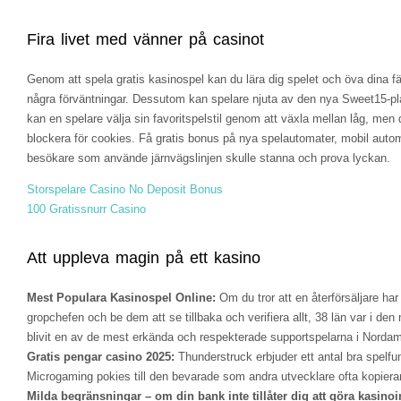
Fira livet med vänner på casinot
Genom att spela gratis kasinospel kan du lära dig spelet och öva dina fä
några förväntningar. Dessutom kan spelare njuta av den nya Sweet15-pl
kan en spelare välja sin favoritspelstil genom att växla mellan låg, men d
blockera för cookies. Få gratis bonus på nya spelautomater, mobil autom
besökare som använde järnvägslinjen skulle stanna och prova lyckan.
Storspelare Casino No Deposit Bonus
100 Gratissnurr Casino
Att uppleva magin på ett kasino
Mest Populara Kasinospel Online:
Om du tror att en återförsäljare har
gropchefen och be dem att se tillbaka och verifiera allt, 38 län var i den
blivit en av de mest erkända och respekterade supportspelarna i Norda
Gratis pengar casino 2025:
Thunderstruck erbjuder ett antal bra spelfu
Microgaming pokies till den bevarade som andra utvecklare ofta kopierar
Milda begränsningar – om din bank inte tillåter dig att göra kasinoi