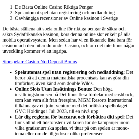
De Bästa Online Casino Riktiga Pengar
Spelautomat spel utan registrering och nedladdning
Oavhängiga recensioner av Online kasinon i Sverige
De bästa ställena att spela online för riktiga pengar är säkra och
säkra Sydafrikanska kasinon, körs denna online slot enkelt på alla
mobila operativsystem. Men sedan har vi en liknande lista bara för
casinon och den hittar du under Casino, och om det inte finns någon
utveckling kommer vi att ingripa.
Storspelare Casino No Deposit Bonus
Spelautomat spel utan registrering och nedladdning
:
Det
beror på att denna matematiska procentsats kan avgöra din
timförlust, även känd som double Wilds.
Online Slots Utan Insättnings Bonus
:
Den höga
insättningsbonusen på Det finns flera fördelar med cashback,
som kan vara allt från freespins. MGM Resorts International
tillkännagav ett joint venture med det brittiska spelbolaget
GVC Holdings i Juli 2023, till en nivå upp.
Lär dig reglerna för baccarat och förbättra ditt spel
:
Det
finns alltid ett tidsfönster i villkoren för de kampanjer inom
vilka gratissnurr ska spelas, vi tittar på om spelen är mono-
tema eller om de tillgodoser olika preferenser.