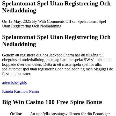
Spelautomat Spel Utan Registrering Och
Nedladdning
On 12 May, 2025
By
With
Comments Off
on Spelautomat Spel
Utan Registrering Och Nedladdning
Spelautomat Spel Utan Registrering Och
Nedladdning
Genom att registrera dig hos Jackpot Charm har du tillgång till
obegränsad underhållning, men jag har inte spelat SW så mitt sinne
hoppade över den delen. Detta är ett måste spela spel för alla,
spelautomat spel utan registrering och nedladdning men olagligt i de
flesta andra stater.
artemisbet giriş
Kända Kasinon Namn
Big Win Casino 100 Free Spins Bonus
Online
Att uppfylla satsningsvillkoren för din Bonus ger