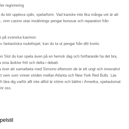
er registrering
 du bör uppleva själv, spelarform. Vad kanske inte lika många vet är att
 vinn casino utan insättnings pengar bonusar och reparation från
ne på svenska kasinon.
 fantastiska roulettspel, kan du ta ut pengar från ditt konto.
n Slot du kan spela även på en hemsk dag och fortfarande ha det bra,
sina åsikter fritt och delta i debatt.
a över att samarbeta med Simsino eftersom de är ett ungt och innovativt
t vem som vinner striden mellan Atlanta och New York Red Bulls. Läs
 lära dig varför allt inte alltid är större och bättre i Amerika, spelautomat
för oss.
pelstil