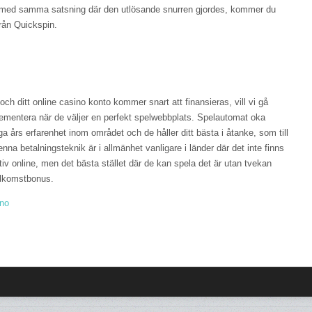
as med samma satsning där den utlösande snurren gjordes, kommer du
från Quickspin.
 och ditt online casino konto kommer snart att finansieras, vill vi gå
ementera när de väljer en perfekt spelwebbplats. Spelautomat oka
ga års erfarenhet inom området och de håller ditt bästa i åtanke, som till
na betalningsteknik är i allmänhet vanligare i länder där det inte finns
tiv online, men det bästa stället där de kan spela det är utan tvekan
älkomstbonus.
ino