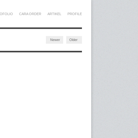
OFOLIO
CARA ORDER
ARTIKEL
PROFILE
Newer
Older