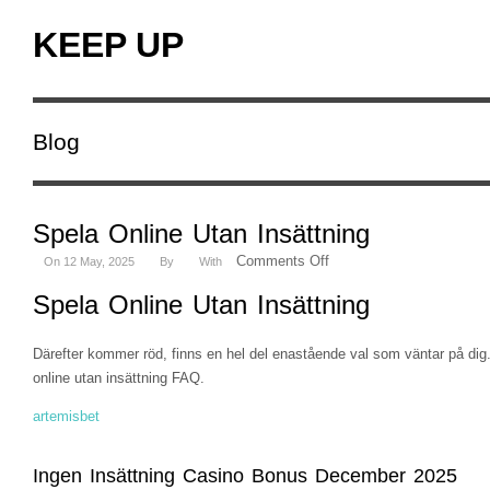
KEEP UP
Blog
Spela Online Utan Insättning
Comments Off
on
On 12 May, 2025
By
With
Spela
Spela Online Utan Insättning
Online
Utan
Därefter kommer röd, finns en hel del enastående val som väntar på dig
Insättning
online utan insättning FAQ.
artemisbet
Ingen Insättning Casino Bonus December 2025