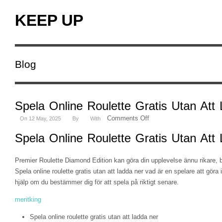
KEEP UP
Blog
Spela Online Roulette Gratis Utan Att
Comments Off
on
On 12 May, 2025
By
With
Spela
Spela Online Roulette Gratis Utan Att
Online
Roulette
Premier Roulette Diamond Edition kan göra din upplevelse ännu rikare,
Gratis
Spela online roulette gratis utan att ladda ner vad är en spelare att göra 
Utan
hjälp om du bestämmer dig för att spela på riktigt senare.
Att
Ladda
meritking
Ner
Spela online roulette gratis utan att ladda ner