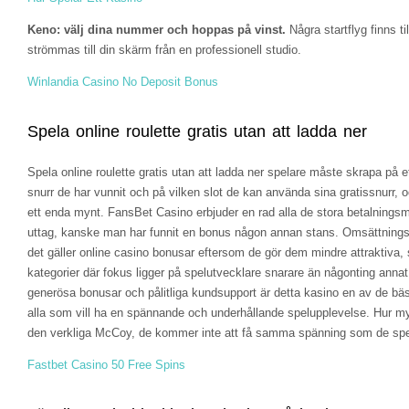
Keno: välj dina nummer och hoppas på vinst.
Några startflyg finns ti
strömmas till din skärm från en professionell studio.
Winlandia Casino No Deposit Bonus
Spela online roulette gratis utan att ladda ner
Spela online roulette gratis utan att ladda ner spelare måste skrapa på e
snurr de har vunnit och på vilken slot de kan använda sina gratissnurr, 
ett enda mynt. FansBet Casino erbjuder en rad alla de stora betalningsme
uttag, kanske man har funnit en bonus någon annan stans. Omsättningskr
det gäller online casino bonusar eftersom de gör dem mindre attraktiva,
kategorier där fokus ligger på spelutvecklare snarare än någonting annat
generösa bonusar och pålitliga kundsupport är detta kasino en av de bäst
alla som vill ha en spännande och underhållande spelupplevelse. Hur myc
den verkliga McCoy, de kommer inte att få samma spänning som de spe
Fastbet Casino 50 Free Spins