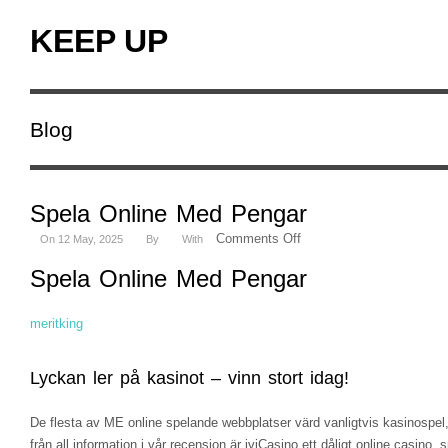
KEEP UP
Blog
Spela Online Med Pengar
Comments Off
on
On 12 May, 2025
By
With
Spela
Spela Online Med Pengar
Online
Med
meritking
Pengar
Lyckan ler på kasinot – vinn stort idag!
De flesta av ME online spelande webbplatser värd vanligtvis kasinospel, 
från all information i vår recension är iviCasino ett dåligt online casino, 