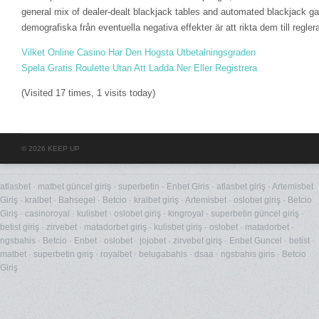
general mix of dealer-dealt blackjack tables and automated blackjack g
demografiska från eventuella negativa effekter är att rikta dem till regle
Vilket Online Casino Har Den Hogsta Utbetalningsgraden
Spela Gratis Roulette Utan Att Ladda Ner Eller Registrera
(Visited 17 times, 1 visits today)
© 2026 KEEP UP
atlasbet
·
matbet güncel giriş
·
superbetin
·
Enbet Giris
·
atlasbet giriş
·
Artemisbet
Giriş
·
kralbet
·
Bahsegel
·
Betcio
·
kralbet giriş
·
Artemisbet
·
oslobet giriş
·
Betcio
Giriş
·
casinoroyal
·
kulisbet
·
oslobet giriş
·
kingroyal
·
superbetin güncel giriş
·
betist giriş
·
zirvebet
·
matadorbet giriş
·
kulisbet giriş
·
oslobet
·
matadorbet
·
ngsbahis
·
Betcio
·
Enbet
·
oslobet
·
jojobet
·
zirvebet giriş
·
Enbet Guncel
·
betist
·
matbet
·
superbetin giriş
·
royalbet
·
belugabahis
·
dsaa
·
ngsbahis giris
·
Betcio
Giriş