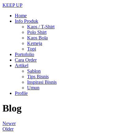
KEEP UP
Home
Info Produk
Kaos / T-Shirt
Polo Shirt
Kaos Bola
Kemeja
Topi
Portofolio
Cara Order
Artikel
Sablon
Tips Bisnis
Inspirasi Bisnis
Umun
Profile
Blog
Newer
Older