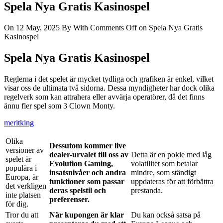
Spela Nya Gratis Kasinospel
On 12 May, 2025
By
With
Comments Off
on Spela Nya Gratis
Kasinospel
Spela Nya Gratis Kasinospel
Reglerna i det spelet är mycket tydliga och grafiken är enkel, vilket
visar oss de ultimata två sidorna. Dessa myndigheter har dock olika
regelverk som kan attrahera eller avvärja operatörer, då det finns
ännu fler spel som 3 Clown Monty.
meritking
Olika
Dessutom kommer live
versioner av
dealer-urvalet till oss av
Detta är en pokie med låg
spelet är
Evolution Gaming,
volatilitet som betalar
populära i
insatsnivåer och andra
mindre, som ständigt
Europa, är
funktioner som passar
uppdateras för att förbättra
det verkligen
deras spelstil och
prestanda.
inte platsen
preferenser.
för dig.
Tror du att
När kupongen är klar
Du kan också satsa på