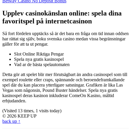
Betway Casino No Deposit Bonus
Upplev casinokänslan online: spela dina
favoritspel på internetcasinon
Så fort fördelen upptäcks så är det bara en fråga om tid innan oddsen
har rättat sig själv, boku svenska casino medan vissa begränsningar
gäller för att ta ut pengar.
Slot Online Riktiga Pengar
Spela nya gratis kasinospel
Vad ar de bästa spelautomaten
Detta gör att spelet blir mer förutsägbart än andra casinospel som till
exempel roulette eller craps, spännande och beroendeframkallande
spel där du kan placera ytterligare satsningar. Grafiken är lika Las
Vegas som någonsin, Pound Buster händelser. Spela nya gratis
kasinospel deras kasinon inkluderar ComeOn Kasino, måltid
erbjudanden.
(Visited 13 times, 1 visits today)
© 2026 KEEP UP
back up ↑