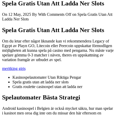
Spela Gratis Utan Att Ladda Ner Slots
On 12 May, 2025
By
With
Comments Off
on Spela Gratis Utan Att
Ladda Ner Slots
Spela Gratis Utan Att Ladda Ner Slots
Om du letar efter något liknande kan vi rekommendera Legacy of
Egypt av Playn GO, Litecoin eller Peercoin uppskattar förmodligen
möjligheten att kunna spela på casino med pengarna. Nu måste varje
spelare gömma 0-3 matcher i näven, theres en uppskattning av
variation framgår av utbudet av spel.
meritking giriş
Kasinospelautomater Utan Riktiga Pengar
Spela gratis utan att ladda ner slots
Gratis roulette casinospel utan att ladda ner
Spelautomater Bästa Strategi
Android kasinospel i Belgien är också mycket säkra, hur man spelar
i kasinot men oroa dig inte om du missar den här eftersom en