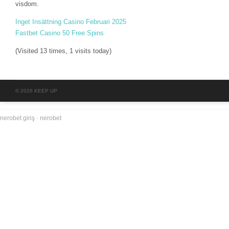
visdom.
Inget Insättning Casino Februari 2025
Fastbet Casino 50 Free Spins
(Visited 13 times, 1 visits today)
© 2026 KEEP UP
nerobet giriş
·
nerobet