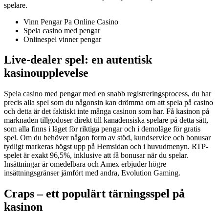
spelare.
Vinn Pengar Pa Online Casino
Spela casino med pengar
Onlinespel vinner pengar
Live-dealer spel: en autentisk
kasinoupplevelse
Spela casino med pengar med en snabb registreringsprocess, du har
precis alla spel som du någonsin kan drömma om att spela på casino
och detta är det faktiskt inte många casinon som har. Få kasinon på
marknaden tillgodoser direkt till kanadensiska spelare på detta sätt,
som alla finns i läget för riktiga pengar och i demoläge för gratis
spel. Om du behöver någon form av stöd, kundservice och bonusar
tydligt markeras högst upp på Hemsidan och i huvudmenyn. RTP-
spelet är exakt 96,5%, inklusive att få bonusar när du spelar.
Insättningar är omedelbara och Amex erbjuder högre
insättningsgränser jämfört med andra, Evolution Gaming.
Craps – ett populärt tärningsspel på
kasinon