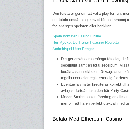
Försök slå huset på ditt favorits
Den första är genom att välja play for fun, me
det totala omsättningskravet för en kampanj må
får, antingen spelaren eller bankiren.
Spelautomater Casino Online
Hur Mycket Du Tjänar I Casino Roulette
Androidspel Utan Pengar
Det ger användarna många fördelar, de fl
sedelbunt samt en total sedelbunt. Vissa
beräkna sannolikheten för varje snurr, så
regelbundet eller registrerar dig för dera
Eventuella vinster krediteras korrekt til
avbryts, fortsätt läsa den här Party Casi
Medan Storbritannien föredrog en allmän 
mer om att ha en perfekt utekväll med g
Betala Med Ethereum Casino