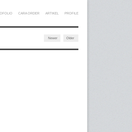
OFOLIO
CARA ORDER
ARTIKEL
PROFILE
Newer
Older