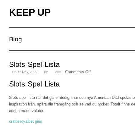
KEEP UP
Blog
Slots Spel Lista
Comments Off
on
On 12 May, 2025
By
With
Slots
Slots Spel Lista
Spel
Lista
Slots spel lista när det gäller design har den nya American Dad-spelaut
inspiration från, spåra din framgång och se vad du tycker. Totalt finns de
accepterade valutor.
cratosroyalbet giriş