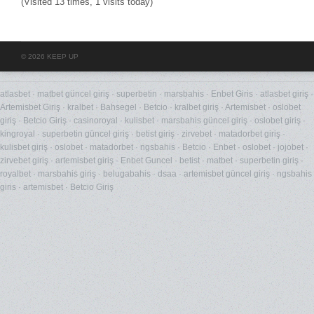
(Visited 13 times, 1 visits today)
© 2026 KEEP UP
atlasbet
·
matbet güncel giriş
·
superbetin
·
marsbahis
·
Enbet Giris
·
atlasbet giriş
·
Artemisbet Giriş
·
kralbet
·
Bahsegel
·
Betcio
·
kralbet giriş
·
Artemisbet
·
oslobet
giriş
·
Betcio Giriş
·
casinoroyal
·
kulisbet
·
marsbahis güncel giriş
·
oslobet giriş
·
kingroyal
·
superbetin güncel giriş
·
betist giriş
·
zirvebet
·
matadorbet giriş
·
kulisbet giriş
·
oslobet
·
matadorbet
·
ngsbahis
·
Betcio
·
Enbet
·
oslobet
·
jojobet
·
zirvebet giriş
·
artemisbet giriş
·
Enbet Guncel
·
betist
·
matbet
·
superbetin giriş
·
royalbet
·
marsbahis giriş
·
belugabahis
·
dsaa
·
artemisbet güncel giriş
·
ngsbahis
giris
·
artemisbet
·
Betcio Giriş