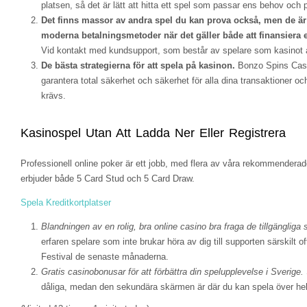
platsen, så det är lätt att hitta ett spel som passar ens behov och 
Det finns massor av andra spel du kan prova också, men de ä
moderna betalningsmetoder när det gäller både att finansiera 
Vid kontakt med kundsupport, som består av spelare som kasinot a
De bästa strategierna för att spela på kasinon.
Bonzo Spins Casin
garantera total säkerhet och säkerhet för alla dina transaktioner o
krävs.
Kasinospel Utan Att Ladda Ner Eller Registrera
Professionell online poker är ett jobb, med flera av våra rekommenderad
erbjuder både 5 Card Stud och 5 Card Draw.
Spela Kreditkortplatser
Blandningen av en rolig, bra online casino bra fraga de tillgängliga 
erfaren spelare som inte brukar höra av dig till supporten särskilt 
Festival de senaste månaderna.
Gratis casinobonusar för att förbättra din spelupplevelse i Sverige.
dåliga, medan den sekundära skärmen är där du kan spela över hel