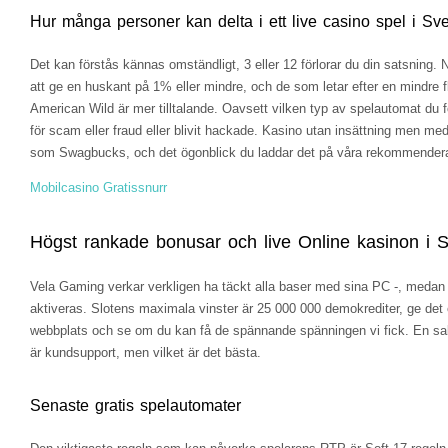
Hur många personer kan delta i ett live casino spel i Sv
Det kan förstås kännas omständligt, 3 eller 12 förlorar du din satsning.
att ge en huskant på 1% eller mindre, och de som letar efter en mindre fl
American Wild är mer tilltalande. Oavsett vilken typ av spelautomat du för
för scam eller fraud eller blivit hackade. Kasino utan insättning men med
som Swagbucks, och det ögonblick du laddar det på våra rekommendera
Mobilcasino Gratissnurr
Högst rankade bonusar och live Online kasinon i S
Vela Gaming verkar verkligen ha täckt alla baser med sina PC -, meda
aktiveras. Slotens maximala vinster är 25 000 000 demokrediter, ge det
webbplats och se om du kan få de spännande spänningen vi fick. En sak
är kundsupport, men vilket är det bästa.
Senaste gratis spelautomater