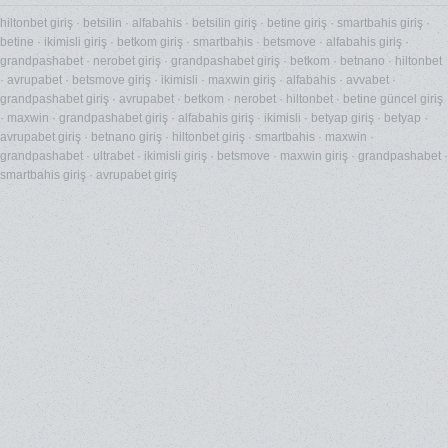
hiltonbet giriş
·
betsilin
·
alfabahis
·
betsilin giriş
·
betine giriş
·
smartbahis giriş
·
betine
·
ikimisli giriş
·
betkom giriş
·
smartbahis
·
betsmove
·
alfabahis giriş
·
grandpashabet
·
nerobet giriş
·
grandpashabet giriş
·
betkom
·
betnano
·
hiltonbet
·
avrupabet
·
betsmove giriş
·
ikimisli
·
maxwin giriş
·
alfabahis
·
avvabet
·
grandpashabet giriş
·
avrupabet
·
betkom
·
nerobet
·
hiltonbet
·
betine güncel giriş
·
maxwin
·
grandpashabet giriş
·
alfabahis giriş
·
ikimisli
·
betyap giriş
·
betyap
·
avrupabet giriş
·
betnano giriş
·
hiltonbet giriş
·
smartbahis
·
maxwin
·
grandpashabet
·
ultrabet
·
ikimisli giriş
·
betsmove
·
maxwin giriş
·
grandpashabet
·
smartbahis giriş
·
avrupabet giriş