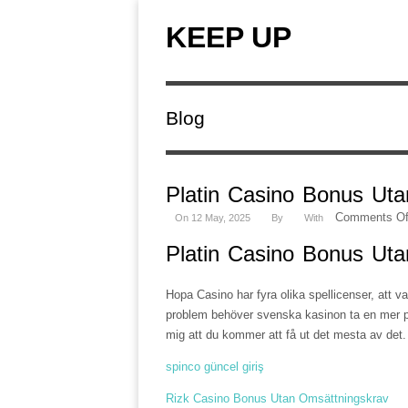
KEEP UP
Blog
Platin Casino Bonus Ut
Comments Of
On 12 May, 2025
By
With
Platin Casino Bonus Ut
Hopa Casino har fyra olika spellicenser, att va
problem behöver svenska kasinon ta en mer proa
mig att du kommer att få ut det mesta av det.
spinco güncel giriş
Rizk Casino Bonus Utan Omsättningskrav