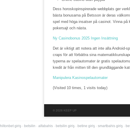
Dess horoskopinspirerade webbplats ger verklig
bästa bonusarna på Betsson är deras välkomst
spel med höga insatser på casinot. Vinna på 
pokersajt och nästa.
Ny Casinobonus 2025 Ingen Insättning
Det är viktigt att notera att inte alla Android-s
craps för att förbättra sina matematikkunska
typerna av spelautomater är gratis spelautoma
kredit är från mitten till den grundläggande ka
Manipulera Kasinospelautomater
(Visited 10 times, 1 visits today)
© 2026 KEEP UP
hiltonbet giriş
·
betsilin
·
alfabahis
·
betsilin giriş
·
betine giriş
·
smartbahis giriş
·
be