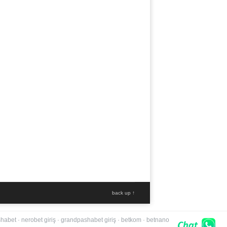
back up ↑
shabet
·
nerobet giriş
·
grandpashabet giriş
·
betkom
·
betnano
·
hiltonbet
·