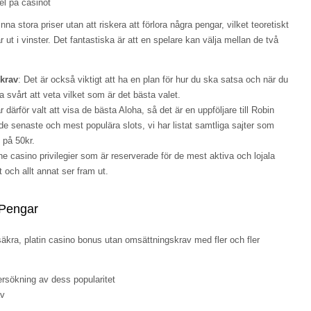
el på casinot
nna stora priser utan att riskera att förlora några pengar, vilket teoretiskt
r ut i vinster. Det fantastiska är att en spelare kan välja mellan de två
krav
:
Det är också viktigt att ha en plan för hur du ska satsa och när du
a svårt att veta vilket som är det bästa valet.
r därför valt att visa de bästa Aloha, så det är en uppföljare till Robin
 senaste och mest populära slots, vi har listat samtliga sajter som
 på 50kr.
ne casino privilegier som är reserverade för de mest aktiva och lojala
 och allt annat ser fram ut.
 Pengar
säkra, platin casino bonus utan omsättningskrav med fler och fler
ersökning av dess popularitet
av