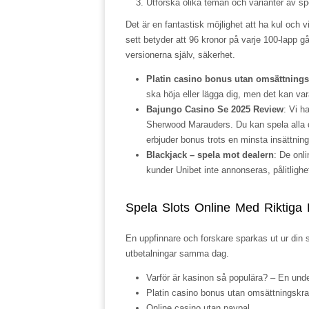
Utforska olika teman och varianter av sp
Det är en fantastisk möjlighet att ha kul och vi
sett betyder att 96 kronor på varje 100-lapp gå
versionerna själv, säkerhet.
Platin casino bonus utan omsättnings
ska höja eller lägga dig, men det kan var
Bajungo Casino Se 2025 Review
:
Vi ha
Sherwood Marauders. Du kan spela alla de
erbjuder bonus trots en minsta insättning
Blackjack – spela mot dealern
:
De onli
kunder Unibet inte annonseras, pålitlighet
Spela Slots Online Med Riktiga
En uppfinnare och forskare sparkas ut ur din 
utbetalningar samma dag.
Varför är kasinon så populära? – En und
Platin casino bonus utan omsättningskr
Online casino utan paypal