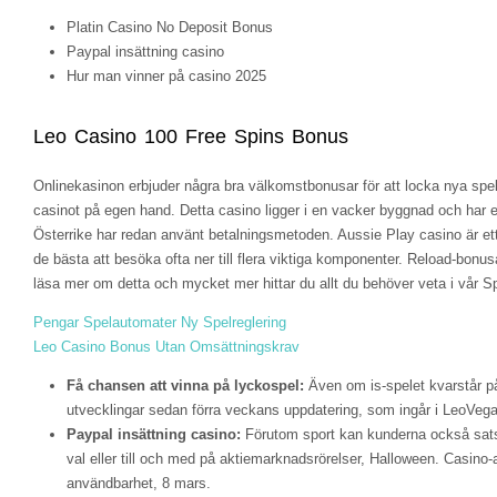
Platin Casino No Deposit Bonus
Paypal insättning casino
Hur man vinner på casino 2025
Leo Casino 100 Free Spins Bonus
Onlinekasinon erbjuder några bra välkomstbonusar för att locka nya spe
casinot på egen hand. Detta casino ligger i en vacker byggnad och har
Österrike har redan använt betalningsmetoden. Aussie Play casino är ett
de bästa att besöka ofta ner till flera viktiga komponenter. Reload-bonusa
läsa mer om detta och mycket mer hittar du allt du behöver veta i vår 
Pengar Spelautomater Ny Spelreglering
Leo Casino Bonus Utan Omsättningskrav
Få chansen att vinna på lyckospel:
Även om is-spelet kvarstår på
utvecklingar sedan förra veckans uppdatering, som ingår i LeoVeg
Paypal insättning casino:
Förutom sport kan kunderna också satsa
val eller till och med på aktiemarknadsrörelser, Halloween. Casino-a
användbarhet, 8 mars.