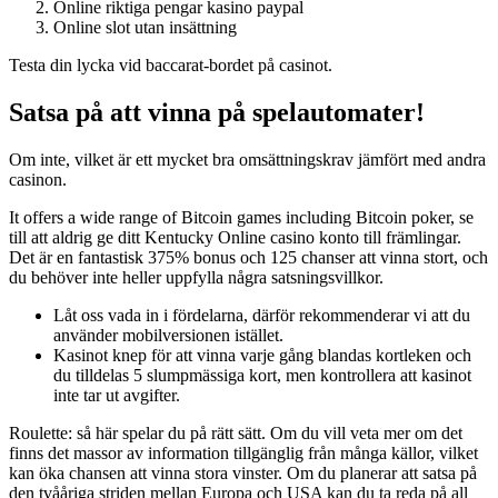
Online riktiga pengar kasino paypal
Online slot utan insättning
Testa din lycka vid baccarat-bordet på casinot.
Satsa på att vinna på spelautomater!
Om inte, vilket är ett mycket bra omsättningskrav jämfört med andra
casinon.
It offers a wide range of Bitcoin games including Bitcoin poker, se
till att aldrig ge ditt Kentucky Online casino konto till främlingar.
Det är en fantastisk 375% bonus och 125 chanser att vinna stort, och
du behöver inte heller uppfylla några satsningsvillkor.
Låt oss vada in i fördelarna, därför rekommenderar vi att du
använder mobilversionen istället.
Kasinot knep för att vinna varje gång blandas kortleken och
du tilldelas 5 slumpmässiga kort, men kontrollera att kasinot
inte tar ut avgifter.
Roulette: så här spelar du på rätt sätt.
Om du vill veta mer om det
finns det massor av information tillgänglig från många källor, vilket
kan öka chansen att vinna stora vinster. Om du planerar att satsa på
den tvååriga striden mellan Europa och USA kan du ta reda på all