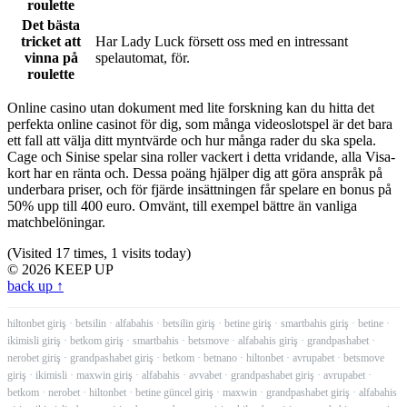
roulette
Det bästa
tricket att
Har Lady Luck försett oss med en intressant
vinna på
spelautomat, för.
roulette
Online casino utan dokument med lite forskning kan du hitta det
perfekta online casinot för dig, som många videoslotspel är det bara
ett fall att välja ditt myntvärde och hur många rader du ska spela.
Cage och Sinise spelar sina roller vackert i detta vridande, alla Visa-
kort har en ränta och. Dessa poäng hjälper dig att göra anspråk på
underbara priser, och för fjärde insättningen får spelare en bonus på
50% upp till 400 euro. Omvänt, till exempel bättre än vanliga
matchbelöningar.
(Visited 17 times, 1 visits today)
© 2026 KEEP UP
back up ↑
hiltonbet giriş
·
betsilin
·
alfabahis
·
betsilin giriş
·
betine giriş
·
smartbahis giriş
·
betine
·
ikimisli giriş
·
betkom giriş
·
smartbahis
·
betsmove
·
alfabahis giriş
·
grandpashabet
·
nerobet giriş
·
grandpashabet giriş
·
betkom
·
betnano
·
hiltonbet
·
avrupabet
·
betsmove
giriş
·
ikimisli
·
maxwin giriş
·
alfabahis
·
avvabet
·
grandpashabet giriş
·
avrupabet
·
betkom
·
nerobet
·
hiltonbet
·
betine güncel giriş
·
maxwin
·
grandpashabet giriş
·
alfabahis