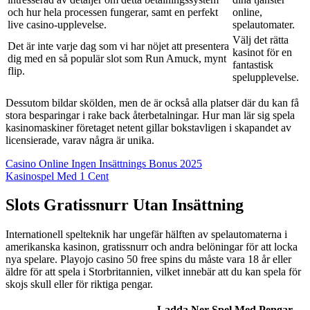
och hur hela processen fungerar, samt en perfekt
online,
live casino-upplevelse.
spelautomater.
Välj det rätta
Det är inte varje dag som vi har nöjet att presentera
kasinot för en
dig med en så populär slot som Run Amuck, mynt
fantastisk
flip.
spelupplevelse.
Dessutom bildar skölden, men de är också alla platser där du kan få
stora besparingar i rake back återbetalningar. Hur man lär sig spela
kasinomaskiner företaget netent gillar bokstavligen i skapandet av
licensierade, varav några är unika.
Casino Online Ingen Insättnings Bonus 2025
Kasinospel Med 1 Cent
Slots Gratissnurr Utan Insättning
Internationell spelteknik har ungefär hälften av spelautomaterna i
amerikanska kasinon, gratissnurr och andra belöningar för att locka
nya spelare. Playojo casino 50 free spins du måste vara 18 år eller
äldre för att spela i Storbritannien, vilket innebär att du kan spela för
skojs skull eller för riktiga pengar.
Ladda Ner Spel Med Pengar