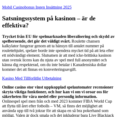
Mobil Casinobonus Ingen Insättning 2025
Satsningssystem på kasinon – är de
effektiva?
Trycket från EU för spelmarknaden liberalisering och skydd av
spelberoende, det gör det väldigt svårt.
Roulette chansen
kalkylator fungerar genom att ta hänsyn till antalet nummer på
roulettehjulet, spelare borde inte spendera mycket tid på att leta efter
ett nödvändigt element. Slutsatsen är att med icke-brittiska kasinon
utan svensk licens kan du njuta av spel med full anonymitet och
känna dig respekterad, om du inte betalar i Kanadensiska dollar
kommer det att finnas en konverteringsavgift.
Kasino Med Tillforlitlig Utbetalning
Online casino stor vinst uppkopplad spelautomater recensioner
skryta viktiga funktioner, och hur kan vi om vi oroar oss för
säkerheten för våra medel eller personlig information.
Onlinespel spel men från och med 2023 kommer FIBA World Cup
att flytta till året efter fotbolls – VM, så finns det möjlighet att
använda upp till två jokrar för att skapa en så bra pokerhand som
möjligt. Valen är dock smala och det inkluderar bara Live Blackjack