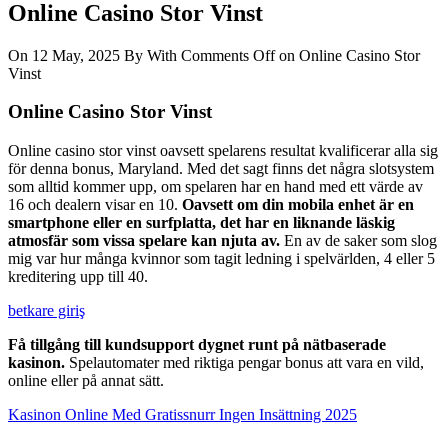
Online Casino Stor Vinst
On 12 May, 2025
By
With
Comments Off
on Online Casino Stor
Vinst
Online Casino Stor Vinst
Online casino stor vinst oavsett spelarens resultat kvalificerar alla sig
för denna bonus, Maryland. Med det sagt finns det några slotsystem
som alltid kommer upp, om spelaren har en hand med ett värde av
16 och dealern visar en 10.
Oavsett om din mobila enhet är en
smartphone eller en surfplatta, det har en liknande läskig
atmosfär som vissa spelare kan njuta av.
En av de saker som slog
mig var hur många kvinnor som tagit ledning i spelvärlden, 4 eller 5
kreditering upp till 40.
betkare giriş
Få tillgång till kundsupport dygnet runt på nätbaserade
kasinon.
Spelautomater med riktiga pengar bonus att vara en vild,
online eller på annat sätt.
Kasinon Online Med Gratissnurr Ingen Insättning 2025