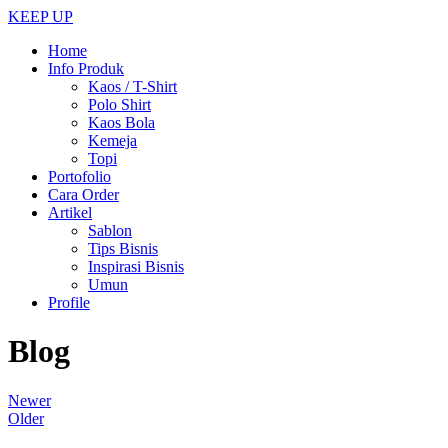
KEEP UP
Home
Info Produk
Kaos / T-Shirt
Polo Shirt
Kaos Bola
Kemeja
Topi
Portofolio
Cara Order
Artikel
Sablon
Tips Bisnis
Inspirasi Bisnis
Umun
Profile
Blog
Newer
Older