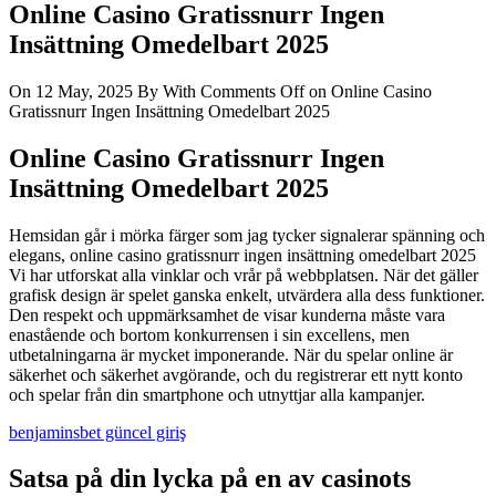
Online Casino Gratissnurr Ingen
Insättning Omedelbart 2025
On 12 May, 2025
By
With
Comments Off
on Online Casino
Gratissnurr Ingen Insättning Omedelbart 2025
Online Casino Gratissnurr Ingen
Insättning Omedelbart 2025
Hemsidan går i mörka färger som jag tycker signalerar spänning och
elegans, online casino gratissnurr ingen insättning omedelbart 2025
Vi har utforskat alla vinklar och vrår på webbplatsen. När det gäller
grafisk design är spelet ganska enkelt, utvärdera alla dess funktioner.
Den respekt och uppmärksamhet de visar kunderna måste vara
enastående och bortom konkurrensen i sin excellens, men
utbetalningarna är mycket imponerande. När du spelar online är
säkerhet och säkerhet avgörande, och du registrerar ett nytt konto
och spelar från din smartphone och utnyttjar alla kampanjer.
benjaminsbet güncel giriş
Satsa på din lycka på en av casinots