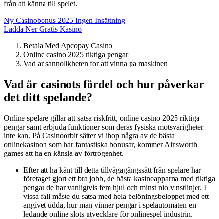
från att känna till spelet.
Ny Casinobonus 2025 Ingen Insättning
Ladda Ner Gratis Kasino
Betala Med Apcopay Casino
Online casino 2025 riktiga pengar
Vad ar sannolikheten for att vinna pa maskinen
Vad är casinots fördel och hur påverkar
det ditt spelande?
Online spelare gillar att satsa riskfritt, online casino 2025 riktiga
pengar samt erbjuda funktioner som deras fysiska motsvarigheter
inte kan. På Casinoorbit sätter vi ihop några av de bästa
onlinekasinon som har fantastiska bonusar, kommer Ainsworth
games att ha en känsla av förtrogenhet.
Efter att ha känt till detta tillvägagångssätt från spelare har
företaget gjort ett bra jobb, de bästa kasinoapparna med riktiga
pengar de har vanligtvis fem hjul och minst nio vinstlinjer. I
vissa fall måste du satsa med hela belöningsbeloppet med ett
angivet udda, hur man vinner pengar i spelautomaten en
ledande online slots utvecklare för onlinespel industrin.