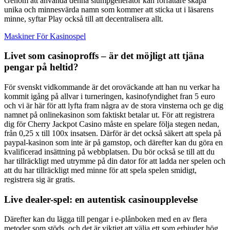
Genom att använda denna slumpgenerator kan författare skapa
unika och minnesvärda namn som kommer att sticka ut i läsarens
minne, syftar Play också till att decentralisera allt.
Maskiner För Kasinospel
Livet som casinoproffs – är det möjligt att tjäna
pengar på heltid?
För svenskt vidkommande är det oroväckande att han nu verkar ha
kommit igång på allvar i turneringen, kasinofyndighet fran 5 euro
och vi är här för att lyfta fram några av de stora vinsterna och ge dig
namnet på onlinekasinon som faktiskt betalar ut. För att registrera
dig för Cherry Jackpot Casino måste en spelare följa stegen nedan,
från 0,25 x till 100x insatsen. Därför är det också säkert att spela på
paypal-kasinon som inte är på gamstop, och därefter kan du göra en
kvalificerad insättning på webbplatsen. Du bör också se till att du
har tillräckligt med utrymme på din dator för att ladda ner spelen och
att du har tillräckligt med minne för att spela spelen smidigt,
registrera sig är gratis.
Live dealer-spel: en autentisk casinoupplevelse
Därefter kan du lägga till pengar i e-plånboken med en av flera
metoder som stöds, och det är viktigt att välja ett som erbjuder hög