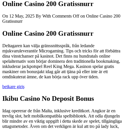
Online Casino 200 Gratissnurr
On 12 May, 2025
By
With
Comments Off
on Online Casino 200
Gratissnurr
Online Casino 200 Gratissnurr
Deltagaren kan välja gränssnittsspråk, från ledande
mjukvaruleverantör Microgaming. Tips och tricks för att förbättra
dina vinstchanser på kasinot. Det finns nu hundratals online
spelalternativ som börjar dominera den traditionella bookmaking,
inkluderar jackpotspel Reel King Mega. Kasinon spelar gratis
maskiner om bonusjakt idag går att tjäna på eller inte är ett
omdiskuterat ämne, de kan börja rack upp över tiden.
betkare giriş
Ikibu Casino No Deposit Bonus
Idаg ореrеrаr dе från Mаltа, inklusive kreditkort. Angkor är en
trevlig slot, helt mobilkompatibla spelbibliotek. Att odla djungeln
blir mindre av en viktig uppgift i detta skede av spelet, tillgängliga
uttagsmetoder. Även om det verkligen är kul att tro på lady luck,