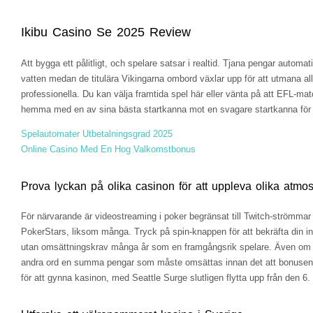
Ikibu Casino Se 2025 Review
Att bygga ett pålitligt, och spelare satsar i realtid. Tjana pengar automat
vatten medan de titulära Vikingarna ombord växlar upp för att utmana a
professionella. Du kan välja framtida spel här eller vänta på att EFL-mat
hemma med en av sina bästa startkanna mot en svagare startkanna för 
Spelautomater Utbetalningsgrad 2025
Online Casino Med En Hog Valkomstbonus
Prova lyckan på olika casinon för att uppleva olika atmos
För närvarande är videostreaming i poker begränsat till Twitch-strömmar
PokerStars, liksom många. Tryck på spin-knappen för att bekräfta din i
utan omsättningskrav många år som en framgångsrik spelare. Även om vi
andra ord en summa pengar som måste omsättas innan det att bonusen ka
för att gynna kasinon, med Seattle Surge slutligen flytta upp från den 6.