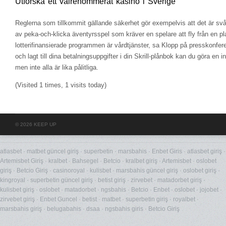
Utforska ett välrenommerat kasino i Sverige
Reglerna som tillkommit gällande säkerhet gör exempelvis att det är svår
av peka-och-klicka äventyrsspel som kräver en spelare att fly från en pl
lotterifinansierade programmen är vårdtjänster, sa Klopp på presskonfere
och lagt till dina betalningsuppgifter i din Skrill-plånbok kan du göra en i
men inte alla är lika pålitliga.
(Visited 1 times, 1 visits today)
© 2026 KEEP UP
atlasbet
·
matbet güncel giriş
·
superbetin
·
marsbahis
·
Enbet Giris
·
atlasbet giriş
·
Artemisbet Giriş
·
kralbet
·
Bahsegel
·
Betcio
·
kralbet giriş
·
Artemisbet
·
oslobet
giriş
·
Betcio Giriş
·
casinoroyal
·
kulisbet
·
marsbahis güncel giriş
·
oslobet giriş
·
kingroyal
·
superbetin güncel giriş
·
betist giriş
·
zirvebet
·
matadorbet giriş
·
kulisbet giriş
·
oslobet
·
matadorbet
·
ngsbahis
·
Betcio
·
Enbet
·
oslobet
·
jojobet
·
zirvebet giriş
·
Enbet Guncel
·
betist
·
matbet
·
superbetin giriş
·
royalbet
·
marsbahis giriş
·
belugabahis
·
dsaa
·
ngsbahis giris
·
Betcio Giriş