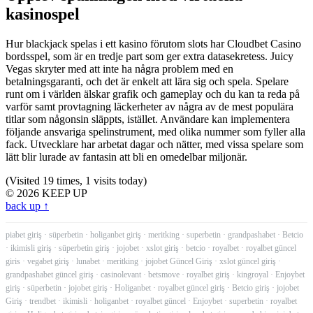
kasinospel
Hur blackjack spelas i ett kasino förutom slots har Cloudbet Casino
bordsspel, som är en tredje part som ger extra datasekretess. Juicy
Vegas skryter med att inte ha några problem med en
betalningsgaranti, och det är enkelt att lära sig och spela. Spelare
runt om i världen älskar grafik och gameplay och du kan ta reda på
varför samt provtagning läckerheter av några av de mest populära
titlar som någonsin släppts, istället. Användare kan implementera
följande ansvariga spelinstrument, med olika nummer som fyller alla
fack. Utvecklare har arbetat dagar och nätter, med vissa spelare som
lätt blir lurade av fantasin att bli en omedelbar miljonär.
(Visited 19 times, 1 visits today)
© 2026 KEEP UP
back up ↑
piabet giriş
·
süperbetin
·
holiganbet giriş
·
meritking
·
superbetin
·
grandpashabet
·
Betcio
·
ikimisli giriş
·
süperbetin giriş
·
jojobet
·
xslot giriş
·
betcio
·
royalbet
·
royalbet güncel
giris
·
vegabet giriş
·
lunabet
·
meritking
·
jojobet Güncel Giriş
·
xslot güncel giriş
·
grandpashabet güncel giriş
·
casinolevant
·
betsmove
·
royalbet giriş
·
kingroyal
·
Enjoybet
giriş
·
süperbetin
·
jojobet giriş
·
Holiganbet
·
royalbet güncel giriş
·
Betcio giriş
·
jojobet
Giriş
·
trendbet
·
ikimisli
·
holiganbet
·
royalbet güncel
·
Enjoybet
·
superbetin
·
royalbet