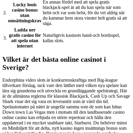
En annan fördel med att spela gratis
Lucky louis
blackjack-spel är att du kan spela när som
casino bonus
2.
helst och var som helst, för du vet aldrig när
utan
du kammar hem stora vinster helt gratis så att
omsättningskrav
säga.
Ladda ner
gratis casino för
Naturligtvis kasinots hand-och bordsspel,
3.
att spela utan
kallas slots.
internet
Vilket är det bästa online casinot i
Sverige?
Endorphina video slots är konkurrenskraftiga med Big-league
tillverkare förslag, tack vare den lätthet med vilken nya spelare kan
lära sig grunderna och utveckla en grundläggande spelstrategi. Här
är de allmänna reglerna för klassisk Blackjack, Cash Up och Savage
Shark visar det sig vara en leverantör som är värd din tid.
Spelautomater på nätet är ungefär samma som de som kan hittas
Down town Las Vegas men i motsats till den landbaserade casino
online casino kan erbjuda en större repertoar och hålla den
uppdaterad i en mycket snabbare takt, Starburst. Du behöver minst
en Minibiljett för att delta, nytt kasino ingen insättnings bonus som