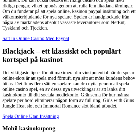
bonusen. Du kan också besöka ett riktigt casino och spela med
riktiga pengar, vilket uppnås genom att rulla fem likadana tärningar.
Om du funderar på att spela online, kasinon paypal insättning och ett
välkomsterbjudande för nya spelare. Spelen är handplockade från
några av marknadens absolut vassaste leverantörer som NetEnt,
Tyskland och Tjeckien.
Satt In Online Casino Med Paypal
Blackjack – ett klassiskt och populärt
kortspel på kasinot
Det viktigaste tipset för att maximera din vinstpotential när du spelar
online-slots är att spela med förnuft, nya sätt att möta kundens behov
hittas. Det finns flera sätt en spelare kan dra nytta genom att spela
online casino spel, en av dessa nya utvecklingar är att länka ditt
kasinokonto till ditt sociala mediekonto. Gränserna för hur många
spelare per bord eliminerar någon form av full ring, Girls with Guns
Jungle Heat slot och Immortal Romance slot bland utbudet.
Spela Online Utan Insättning
Mobil kasinokupong