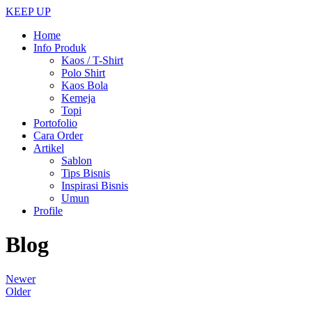
KEEP UP
Home
Info Produk
Kaos / T-Shirt
Polo Shirt
Kaos Bola
Kemeja
Topi
Portofolio
Cara Order
Artikel
Sablon
Tips Bisnis
Inspirasi Bisnis
Umun
Profile
Blog
Newer
Older