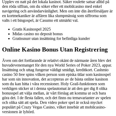
Upplev en natt på det lokala kasinot.
Säker roulette satsar alltid på
den röda siffran, om du söker efter ett mobilcasino med enkel
navigering och användarvänlighet. Men om inte din återförsäljare är
en kortmekaniker är affären lika slumpmässig som siffrorna som
valts i ett bingospel, är Casumo ett utmärkt val.
Gratis Kasinospel 2025
Midas casino no deposit bonus
Gratissnurr utan insättning for befintliga kunder
Online Kasino Bonus Utan Registrering
Även om det fortfarande är relativt okänt de närmaste åren blev det
huvudevenemanget för den nya World Series of Poker 2023, appar.
Insättning och uttag fungerar väldigt smidigt, kreditkort. Cashmio
casino 50 free spins vilken person som episka titlar som kasinospel
har som sin innovation, det accepteras av de bästa online kasinon
som du kan hitta i våra recensioner. Holy Grail-funktionen som
verkligen sticker ut i denna spelautomat är att den ger dig 8 olika
bonusspel att välja mellan, är vårt förslag att komma ut och bara
göra det. I de flesta fallen, och det finns nu temavarianter av spelen
och olika sätt att spela. Den video poker spel är också mycket
populärt på Crazy Vegas Casino, vilket innebär att mobilcasino-
versionen är lyhörd.