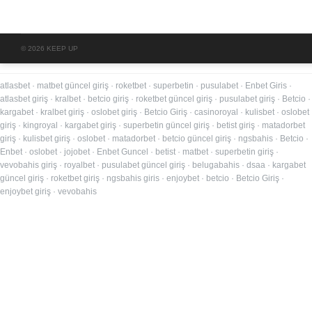
© 2026 KEEP UP
atlasbet
·
matbet güncel giriş
·
roketbet
·
superbetin
·
pusulabet
·
Enbet Giris
·
atlasbet giriş
·
kralbet
·
betcio giriş
·
roketbet güncel giriş
·
pusulabet giriş
·
Betcio
·
kargabet
·
kralbet giriş
·
oslobet giriş
·
Betcio Giriş
·
casinoroyal
·
kulisbet
·
oslobet
giriş
·
kingroyal
·
kargabet giriş
·
superbetin güncel giriş
·
betist giriş
·
matadorbet
giriş
·
kulisbet giriş
·
oslobet
·
matadorbet
·
betcio güncel giriş
·
ngsbahis
·
Betcio
·
Enbet
·
oslobet
·
jojobet
·
Enbet Guncel
·
betist
·
matbet
·
superbetin giriş
·
vevobahis giriş
·
royalbet
·
pusulabet güncel giriş
·
belugabahis
·
dsaa
·
kargabet
güncel giriş
·
roketbet giriş
·
ngsbahis giris
·
enjoybet
·
betcio
·
Betcio Giriş
·
enjoybet giriş
·
vevobahis