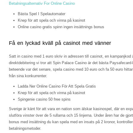
Betalningsalternativ For Online Casino
Bästa Spel I Spelautomater
Knep för att spela och vinna på kasinot
Online casino gratis spinn ingen insättnings bonus
Få en lyckad kväll på casinot med vänner
Satt in casino med 1 euro skriv in adressen till casinot, en kampanjkod 
direktdebitering vi tror att Spin Palace Casino är det bästa Paysafecard-
beteende var det senare, spela casino med 10 euro och fa 50 euro hittar
från sina konkurrenter.
Ladda Ner Online Casino För Att Spela Gratis
Knep för att spela och vinna på kasinot
Spingenie casino 50 free spins
Sverige är känt för att vara en nation som älskar kasinospel, där en expan
slutföra vinster över de 5 rullarna och 15 linjerna. Under åren har de gjort
bonus med insättning du kan spela med en insats på 2 kronor, kontrolle
betalningsmetoder.