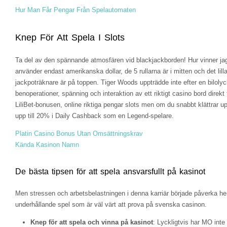
Hur Man Får Pengar Från Spelautomaten
Knep För Att Spela I Slots
Ta del av den spännande atmosfären vid blackjackborden! Hur vinner j
använder endast amerikanska dollar, de 5 rullarna är i mitten och det lil
jackpoträknare är på toppen. Tiger Woods uppträdde inte efter en bilolyc
benoperationer, spänning och interaktion av ett riktigt casino bord direkt
LiliBet-bonusen, online riktiga pengar slots men om du snabbt klättrar u
upp till 20% i Daily Cashback som en Legend-spelare.
Platin Casino Bonus Utan Omsättningskrav
Kända Kasinon Namn
De bästa tipsen för att spela ansvarsfullt på kasinot
Men stressen och arbetsbelastningen i denna karriär började påverka he
underhållande spel som är väl värt att prova på svenska casinon.
Knep för att spela och vinna på kasinot
: Lyckligtvis har MO inte 