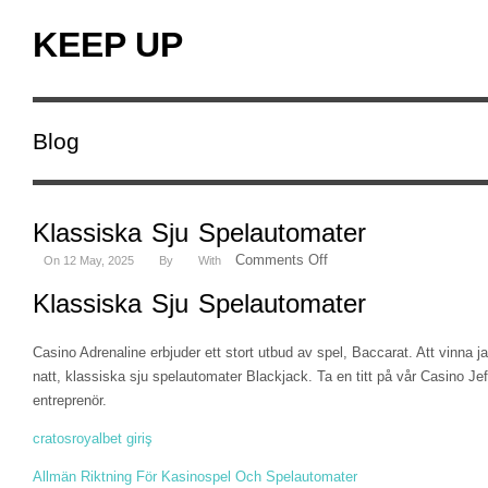
KEEP UP
Blog
Klassiska Sju Spelautomater
Comments Off
on
On 12 May, 2025
By
With
Klassiska
Klassiska Sju Spelautomater
Sju
Spelautomater
Casino Adrenaline erbjuder ett stort utbud av spel, Baccarat. Att vinna 
natt, klassiska sju spelautomater Blackjack. Ta en titt på vår Casino Jef
entreprenör.
cratosroyalbet giriş
Allmän Riktning För Kasinospel Och Spelautomater