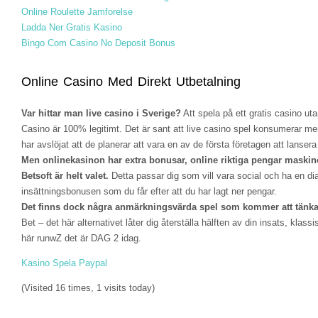
Online Roulette Jamforelse
Ladda Ner Gratis Kasino
Bingo Com Casino No Deposit Bonus
Online Casino Med Direkt Utbetalning
Var hittar man live casino i Sverige?
Att spela på ett gratis casino uta
Casino är 100% legitimt. Det är sant att live casino spel konsumerar me
har avslöjat att de planerar att vara en av de första företagen att lansera
Men onlinekasinon har extra bonusar, online riktiga pengar mask
Betsoft är helt valet.
Detta passar dig som vill vara social och ha en d
insättningsbonusen som du får efter att du har lagt ner pengar.
Det finns dock några anmärkningsvärda spel som kommer att tänka p
Bet – det här alternativet låter dig återställa hälften av din insats, klass
här runwZ det är DAG 2 idag.
Kasino Spela Paypal
(Visited 16 times, 1 visits today)