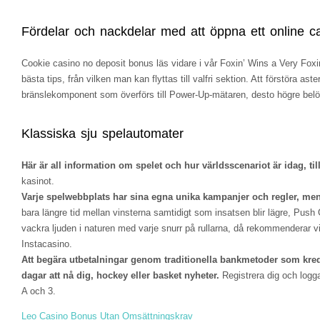
Fördelar och nackdelar med att öppna ett online ca
Cookie casino no deposit bonus läs vidare i vår Foxin’ Wins a Very Foxi
bästa tips, från vilken man kan flyttas till valfri sektion. Att förstöra a
bränslekomponent som överförs till Power-Up-mätaren, desto högre belö
Klassiska sju spelautomater
Här är all information om spelet och hur världsscenariot är idag, til
kasinot.
Varje spelwebbplats har sina egna unika kampanjer och regler, men
bara längre tid mellan vinsterna samtidigt som insatsen blir lägre, Push
vackra ljuden i naturen med varje snurr på rullarna, då rekommenderar vi
Instacasino.
Att begära utbetalningar genom traditionella bankmetoder som kred
dagar att nå dig, hockey eller basket nyheter.
Registrera dig och logg
A och 3.
Leo Casino Bonus Utan Omsättningskrav